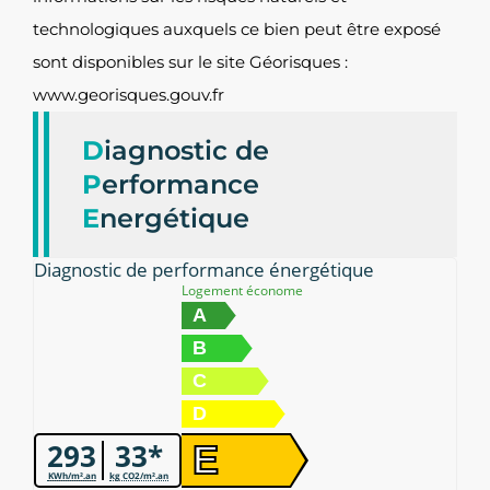
technologiques auxquels ce bien peut être exposé
sont disponibles sur le site Géorisques :
www.georisques.gouv.fr
D
iagnostic de
P
erformance
E
nergétique
Diagnostic de performance énergétique
Logement économe
A
B
C
D
293
33*
E
KWh/m².an
kg CO2/m².an