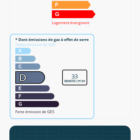
F
G
Logement énergivore
* Dont émissions de gaz à effet de serre
Faible émission de GES
A
B
C
D
33
KgéqCO2 / m².an
E
F
G
Forte émission de GES