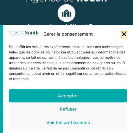
Agence Immobilière à Rouen
Gérer le consentement
15 rue Jean Lecanuet, 76000 Rouen
Parkings : Hôtel de Ville ou Palais de Justice
Pour offrir les meilleures expériences, nous utilisons des technologies
Horaires : du lundi au vendredi
telles que les cookies pour stocker et/ou accéder aux informations des
appareils. Le fait de consentir à ces technologies nous permettra de
de 9h à 12h et de 14h à 18h00
traiter des données telles que le comportement de navigation ou les ID
uniques sur ce site. Le fait de ne pas consentir ou de retirer son
consentement peut avoir un effet négatif sur certaines caractéristiques
et fonctions.
©2024 Copyright L'Agence Smith
Accepter
Tous droits réservés
Informations légales
Refuser
Nos honoraires
Contact
Site créé par
Progressio Web
Voir les préférences