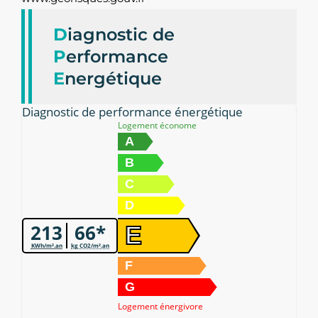
D
iagnostic de
P
erformance
E
nergétique
Diagnostic de performance énergétique
Logement économe
A
B
C
D
213
66*
E
KWh/m².an
kg CO2/m².an
F
G
Logement énergivore