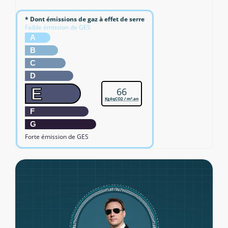
* Dont émissions de gaz à effet de serre
Faible émission de GES
A
B
C
D
E
66
KgéqCO2 / m².an
F
G
Forte émission de GES