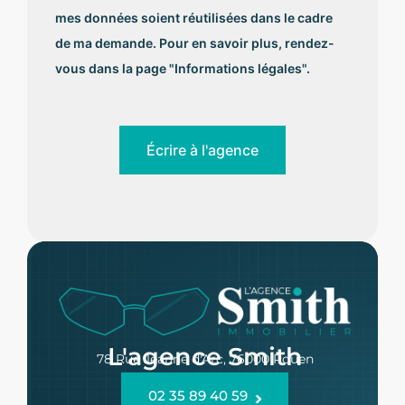
G
mes données soient réutilisées dans le cadre
P
D
de ma demande. Pour en savoir plus, rendez-
*
vous dans la page "Informations légales".
Écrire à l'agence
L'agence Smith
78 Rue Jeanne d'Arc, 76000 Rouen
02 35 89 40 59