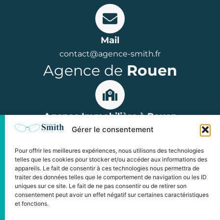
Mail
contact@agence-smith.fr
Agence de
Rouen
Agence Immobilière à Rouen
Gérer le consentement
15 rue Jean Lecanuet, 76000 Rouen
Parkings : Hôtel de Ville ou Palais de Justice
Pour offrir les meilleures expériences, nous utilisons des technologies
Horaires : du lundi au vendredi
telles que les cookies pour stocker et/ou accéder aux informations des
appareils. Le fait de consentir à ces technologies nous permettra de
de 9h à 12h et de 14h à 18h00
traiter des données telles que le comportement de navigation ou les ID
uniques sur ce site. Le fait de ne pas consentir ou de retirer son
consentement peut avoir un effet négatif sur certaines caractéristiques
et fonctions.