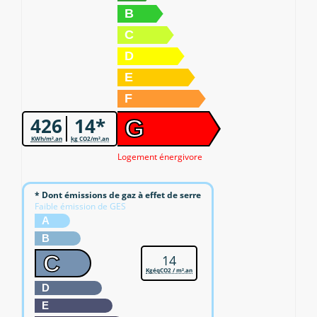
B
C
D
E
F
426
14*
G
KWh/m².an
kg CO2/m².an
Logement énergivore
* Dont émissions de gaz à effet de serre
Faible émission de GES
A
B
C
14
KgéqCO2 / m².an
D
E