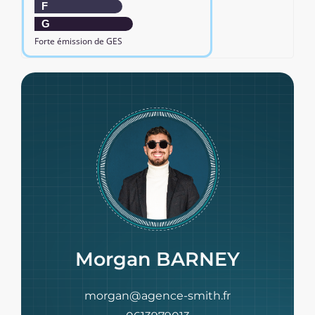
F
G
Forte émission de GES
Morgan BARNEY
morgan@agence-smith.fr