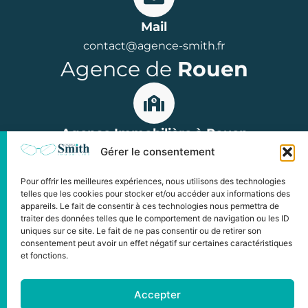
Mail
contact@agence-smith.fr
Agence de
Rouen
Agence Immobilière à Rouen
Gérer le consentement
15 rue Jean Lecanuet, 76000 Rouen
Parkings : Hôtel de Ville ou Palais de Justice
Pour offrir les meilleures expériences, nous utilisons des technologies
Horaires : du lundi au vendredi
telles que les cookies pour stocker et/ou accéder aux informations des
appareils. Le fait de consentir à ces technologies nous permettra de
de 9h à 12h et de 14h à 18h00
traiter des données telles que le comportement de navigation ou les ID
uniques sur ce site. Le fait de ne pas consentir ou de retirer son
consentement peut avoir un effet négatif sur certaines caractéristiques
et fonctions.
©2024 Copyright L'Agence Smith
Accepter