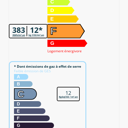
C
D
E
383
12*
F
KWh/m².an
kg CO2/m².an
G
Logement énergivore
* Dont émissions de gaz à effet de serre
Faible émission de GES
A
B
C
12
KgéqCO2 / m².an
D
E
F
G