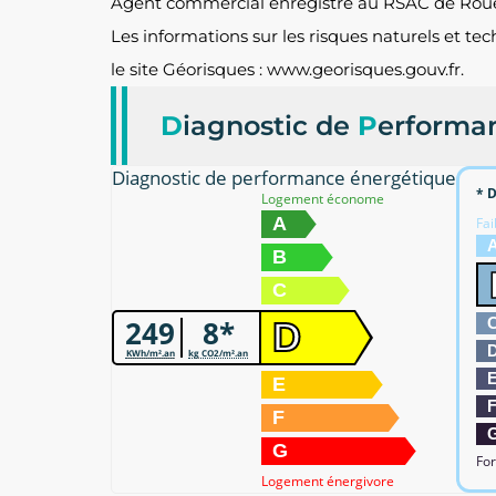
Agent commercial enregistré au RSAC de Rouen
Les informations sur les risques naturels et te
le site Géorisques : www.georisques.gouv.fr.
D
iagnostic de
P
erforma
Diagnostic de performance énergétique
* D
Logement économe
A
Fai
B
C
249
8*
D
KWh/m².an
kg CO2/m².an
E
F
G
For
Logement énergivore