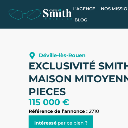
L’AGENCE
NOS MISSI
BLOG
Déville-lès-Rouen
EXCLUSIVITÉ SMIT
MAISON MITOYENN
PIECES
115 000 €
Référence de l’annonce :
2710
Intéressé
par ce bien
?