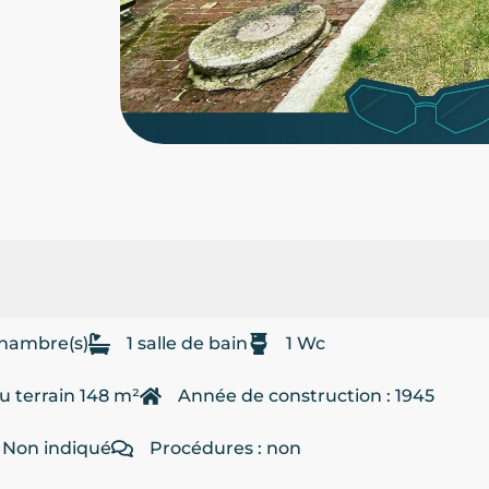
chambre(s)
1 salle de bain
1 Wc
u terrain 148 m²
Année de construction : 1945
 Non indiqué
Procédures : non