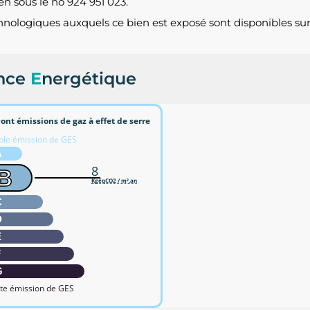
 sous le no 924 951 023.
chnologiques auxquels ce bien est exposé sont disponibles su
nce
E
nergétique
ont émissions de gaz à effet de serre
ble émission de GES
A
8
B
KgéqCO2 / m².an
C
D
E
F
G
te émission de GES