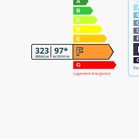
A
Fai
B
C
D
E
323
97*
F
KWh/m².an
kg CO2/m².an
G
For
Logement énergivore