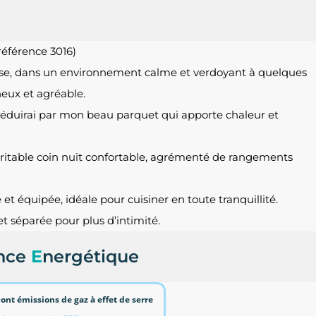
éférence 3016)
se, dans un environnement calme et verdoyant à quelques
neux et agréable.
 séduirai par mon beau parquet qui apporte chaleur et
itable coin nuit confortable, agrémenté de rangements
 équipée, idéale pour cuisiner en toute tranquillité.
t séparée pour plus d’intimité.
nce
E
nergétique
ont émissions de gaz à effet de serre