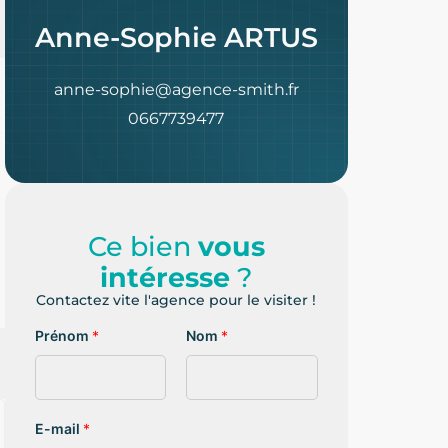
Anne-Sophie ARTUS
anne-sophie@agence-smith.fr
0667739477
Ce bien
vous
intéresse
?
Contactez vite l'agence pour le visiter !
Prénom
*
Nom
*
E-mail
*