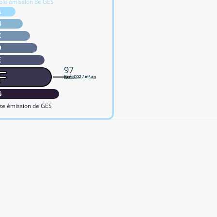
ble émission de GES
A
B
C
D
E
97
F
KgéqCO2 / m².an
G
te émission de GES