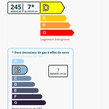
245
7*
D
KWh/m².an
kg CO2/m².an
E
F
G
Logement énergivore
* Dont émissions de gaz à effet de serre
Faible émission de GES
A
B
7
KgéqCO2 / m².an
C
D
E
F
G
Forte émission de GES