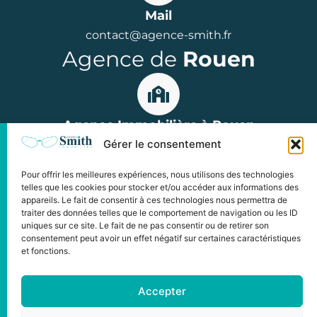
Mail
contact@agence-smith.fr
Agence de
Rouen
Agence Immobilière à Rouen
Gérer le consentement
15 rue Jean Lecanuet, 76000 Rouen
Parkings : Hôtel de Ville ou Palais de Justice
Pour offrir les meilleures expériences, nous utilisons des technologies
Horaires : du lundi au vendredi
telles que les cookies pour stocker et/ou accéder aux informations des
appareils. Le fait de consentir à ces technologies nous permettra de
de 9h à 12h et de 14h à 18h00
traiter des données telles que le comportement de navigation ou les ID
uniques sur ce site. Le fait de ne pas consentir ou de retirer son
consentement peut avoir un effet négatif sur certaines caractéristiques
et fonctions.
©2024 Copyright L'Agence Smith
Accepter
Tous droits réservés
Informations légales