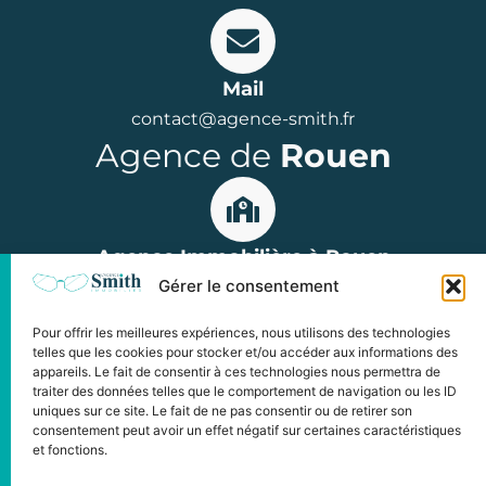
Mail
contact@agence-smith.fr
Agence de
Rouen
Agence Immobilière à Rouen
Gérer le consentement
15 rue Jean Lecanuet, 76000 Rouen
Parkings : Hôtel de Ville ou Palais de Justice
Pour offrir les meilleures expériences, nous utilisons des technologies
Horaires : du lundi au vendredi
telles que les cookies pour stocker et/ou accéder aux informations des
appareils. Le fait de consentir à ces technologies nous permettra de
de 9h à 12h et de 14h à 18h00
traiter des données telles que le comportement de navigation ou les ID
uniques sur ce site. Le fait de ne pas consentir ou de retirer son
consentement peut avoir un effet négatif sur certaines caractéristiques
et fonctions.