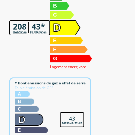
B
C
208
43*
D
KWh/m².an
kg CO2/m².an
E
F
G
Logement énergivore
* Dont émissions de gaz à effet de serre
Faible émission de GES
A
B
C
D
43
KgéqCO2 / m².an
E