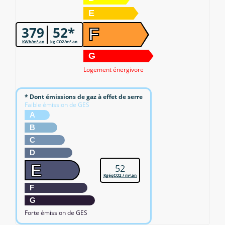
E
379
52*
F
KWh/m².an
kg CO2/m².an
G
Logement énergivore
* Dont émissions de gaz à effet de serre
Faible émission de GES
A
B
C
D
E
52
KgéqCO2 / m².an
F
G
Forte émission de GES