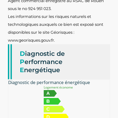
Agent commercial enregistré au RSAC de Rouen
sous le no 924 951 023.
Les informations sur les risques naturels et
technologiques auxquels ce bien est exposé sont
disponibles sur le site Géorisques :
www.georisques.gouv.fr.
D
iagnostic de
P
erformance
E
nergétique
Diagnostic de performance énergétique
Logement économe
A
B
C
D