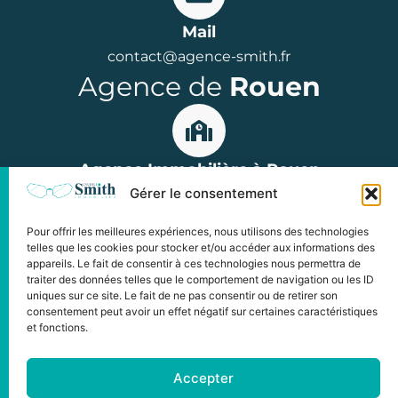
Mail
contact@agence-smith.fr
Agence de
Rouen
Agence Immobilière à Rouen
Gérer le consentement
15 rue Jean Lecanuet, 76000 Rouen
Parkings : Hôtel de Ville ou Palais de Justice
Pour offrir les meilleures expériences, nous utilisons des technologies
Horaires : du lundi au vendredi
telles que les cookies pour stocker et/ou accéder aux informations des
appareils. Le fait de consentir à ces technologies nous permettra de
de 9h à 12h et de 14h à 18h00
traiter des données telles que le comportement de navigation ou les ID
uniques sur ce site. Le fait de ne pas consentir ou de retirer son
consentement peut avoir un effet négatif sur certaines caractéristiques
et fonctions.
©2024 Copyright L'Agence Smith
Accepter