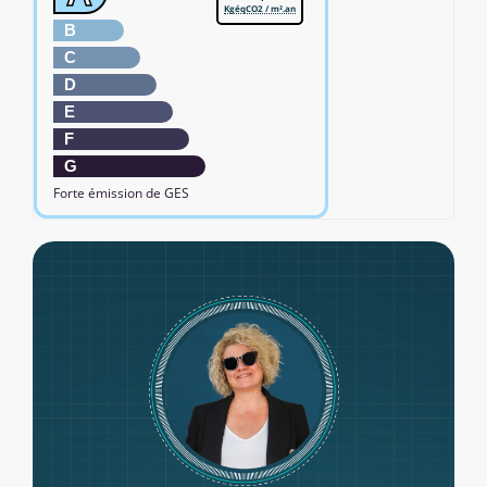
KgéqCO2 / m².an
B
C
D
E
F
G
Forte émission de GES