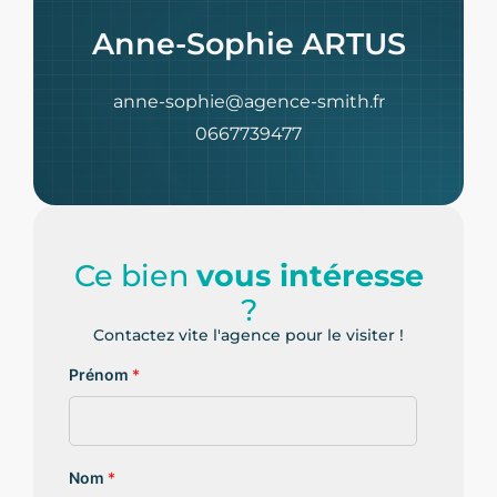
Anne-Sophie ARTUS
anne-sophie@agence-smith.fr
0667739477
Ce bien
vous intéresse
?
Contactez vite l'agence pour le visiter !
Prénom
*
Nom
*