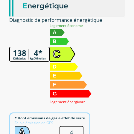
E
nergétique
Diagnostic de performance énergétique
Logement économe
A
B
138
4*
C
KWh/m².an
kg CO2/m².an
D
E
F
G
Logement énergivore
* Dont émissions de gaz à effet de serre
Faible émission de GES
A
4