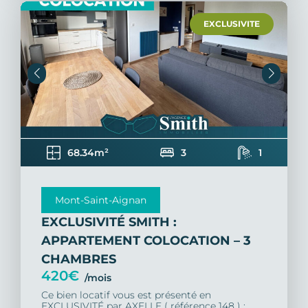
EXCLUSIVITE
68.34m²
3
1
Mont-Saint-Aignan
EXCLUSIVITÉ SMITH :
APPARTEMENT COLOCATION – 3
CHAMBRES
420€
/mois
Ce bien locatif vous est présenté en
EXCLUSIVITÉ par AXELLE ( référence 148 ) :