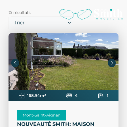
15 résultats
168.94m²
4
1
Mont-Saint-Aignan
NOUVEAUTÉ SMITH: MAISON