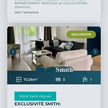
APPARTEMENT PARTAGÉ en COLOCATION:
d'environ...
Voir l'annonce
EXCLUSIVITE
72.26m²
3
1
Mont-Saint-Aignan
EXCLUSIVITÉ SMITH: