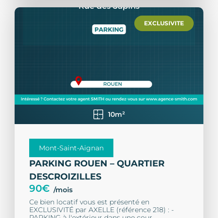
EXCLUSIVITE
10m²
Mont-Saint-Aignan
PARKING ROUEN – QUARTIER
DESCROIZILLES
90€
/mois
Ce bien locatif vous est présenté en
EXCLUSIVITÉ par AXELLE (référence 218) : -
PARKING à l'extérieur dans une cour...