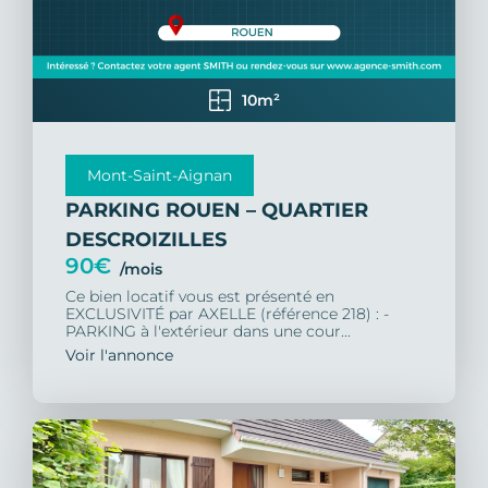
10m²
Mont-Saint-Aignan
PARKING ROUEN – QUARTIER
DESCROIZILLES
90€
/mois
Ce bien locatif vous est présenté en
EXCLUSIVITÉ par AXELLE (référence 218) : -
PARKING à l'extérieur dans une cour...
Voir l'annonce