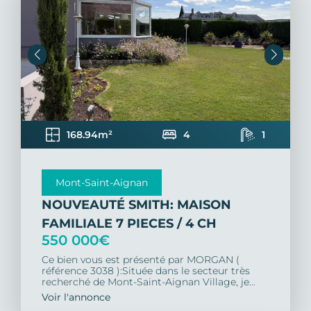
168.94m²
4
1
Mont-Saint-Aignan
NOUVEAUTÉ SMITH: MAISON
FAMILIALE 7 PIECES / 4 CH
550 000€
Ce bien vous est présenté par MORGAN (
référence 3038 ):Située dans le secteur très
recherché de Mont-Saint-Aignan Village, je...
Voir l'annonce