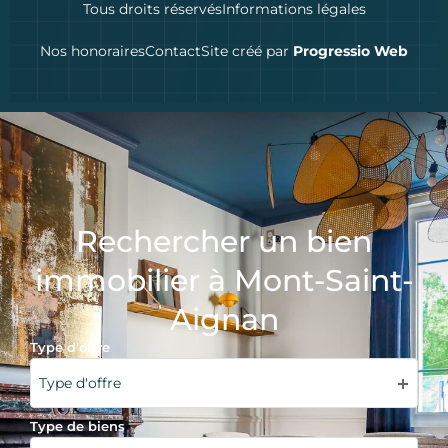
Tous droits réservés
Informations légales
Nos honoraires
Contact
Site créé par
Progressio Web
Rechercher un bien
immobilier à Mont-Saint-
Aignan
Type d'offre
Type d'offre
Type de biens