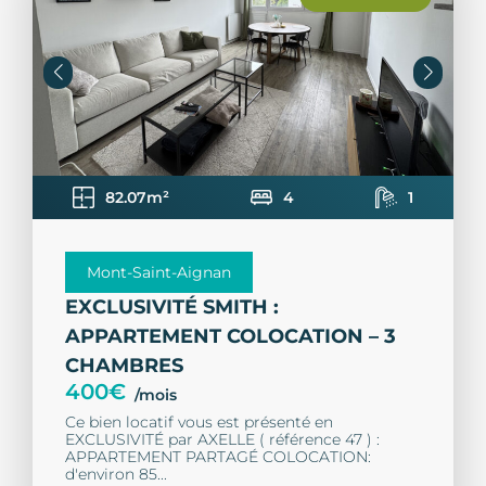
82.07m²
4
1
Mont-Saint-Aignan
EXCLUSIVITÉ SMITH :
APPARTEMENT COLOCATION – 3
CHAMBRES
400€
/mois
Ce bien locatif vous est présenté en
EXCLUSIVITÉ par AXELLE ( référence 47 ) :
APPARTEMENT PARTAGÉ COLOCATION:
d'environ 85...