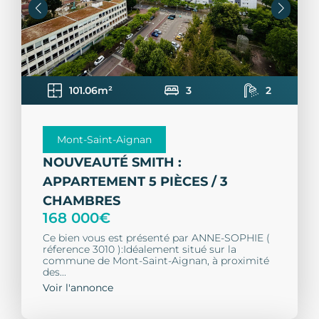
101.06m²
3
2
Mont-Saint-Aignan
NOUVEAUTÉ SMITH :
APPARTEMENT 5 PIÈCES / 3
CHAMBRES
168 000€
Ce bien vous est présenté par ANNE-SOPHIE (
réference 3010 ):Idéalement situé sur la
commune de Mont-Saint-Aignan, à proximité
des...
Voir l'annonce