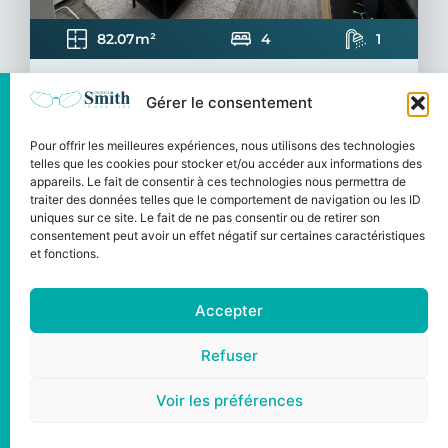
82.07m²
4
1
Gérer le consentement
Mont-Saint-Aignan
EXCLUSIVITÉ SMITH :
Pour offrir les meilleures expériences, nous utilisons des technologies
telles que les cookies pour stocker et/ou accéder aux informations des
APPARTEMENT COLOCATION – 3
appareils. Le fait de consentir à ces technologies nous permettra de
CHAMBRES
traiter des données telles que le comportement de navigation ou les ID
400€
uniques sur ce site. Le fait de ne pas consentir ou de retirer son
/mois
consentement peut avoir un effet négatif sur certaines caractéristiques
Ce bien locatif vous est présenté en
et fonctions.
EXCLUSIVITÉ par AXELLE ( référence 47 ) :
APPARTEMENT PARTAGÉ COLOCATION:
d'environ 85...
Accepter
Voir l'annonce
Refuser
Voir les préférences
EXCLUSIVITE