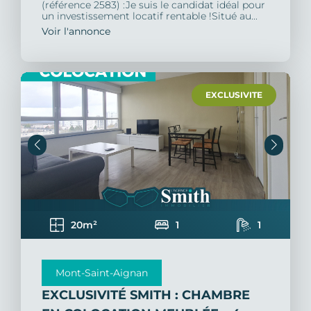
(référence 2583) :Je suis le candidat idéal pour
un investissement locatif rentable !Situé au...
Voir l'annonce
EXCLUSIVITE
20m²
1
1
Mont-Saint-Aignan
EXCLUSIVITÉ SMITH : CHAMBRE