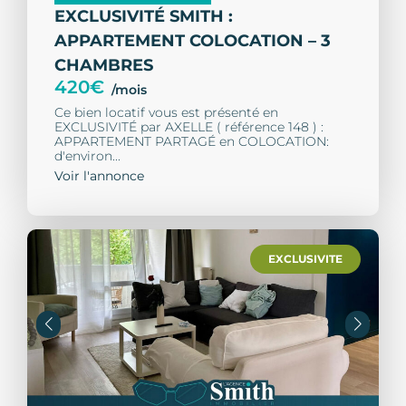
EXCLUSIVITÉ SMITH :
APPARTEMENT COLOCATION – 3
CHAMBRES
420€
/mois
Ce bien locatif vous est présenté en
EXCLUSIVITÉ par AXELLE ( référence 148 ) :
APPARTEMENT PARTAGÉ en COLOCATION:
d'environ...
Voir l'annonce
EXCLUSIVITE