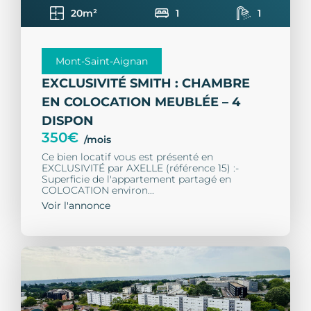
20m²
1
1
Mont-Saint-Aignan
EXCLUSIVITÉ SMITH : CHAMBRE
EN COLOCATION MEUBLÉE – 4
DISPON
350€
/mois
Ce bien locatif vous est présenté en
EXCLUSIVITÉ par AXELLE (référence 15) :-
Superficie de l'appartement partagé en
COLOCATION environ...
Voir l'annonce