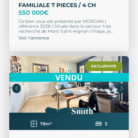
FAMILIALE 7 PIECES / 4 CH
550 000€
Ce bien vous est présenté par MORGAN (
référence 3038 ):Située dans le secteur très
recherché de Mont-Saint-Aignan Village, je...
Voir l'annonce
EXCLUSIVITE
78m²
3