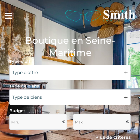
Boutique en Seine-
Maritime
Type d'offre
Type d'offre
Type de biens
Type de biens
Budget
€
€
Plus de critères