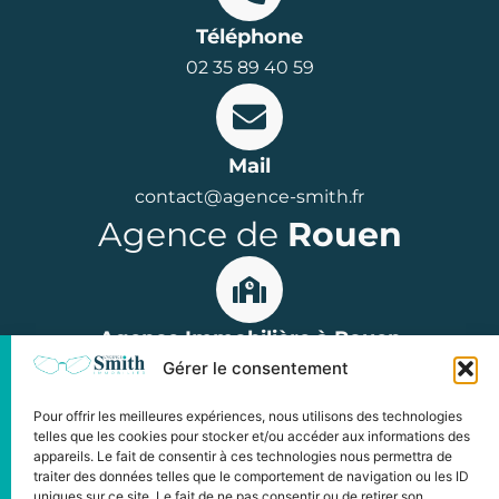
Téléphone
02 35 89 40 59
Mail
contact@agence-smith.fr
Agence de
Rouen
Agence Immobilière à Rouen
Gérer le consentement
15 rue Jean Lecanuet, 76000 Rouen
Parkings : Hôtel de Ville ou Palais de Justice
Pour offrir les meilleures expériences, nous utilisons des technologies
Horaires : du lundi au vendredi
telles que les cookies pour stocker et/ou accéder aux informations des
appareils. Le fait de consentir à ces technologies nous permettra de
de 9h à 12h et de 14h à 18h00
traiter des données telles que le comportement de navigation ou les ID
uniques sur ce site. Le fait de ne pas consentir ou de retirer son